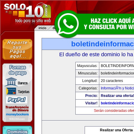
boletindeinforma
El dueño de este dominio lo ha
Mayusculas:
BOLETINDEINFOR
Minusculas:
boletindeinformaci
Longitud:
20 caracteres
Categorias:
InformaciÃ³n y Notic
Precio:
Realizar una oferta
Visitar!
boletindeinformaci
Serán consideradas ofer
Realizar una Oferta