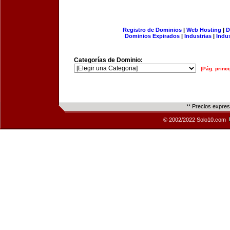
Registro de Dominios
|
Web Hosting
|
D
Dominios Expirados
|
Industrias
|
Indu
Categorías de Dominio:
[Pág. princi
** Precios expre
© 2002/2022 Solo10.com