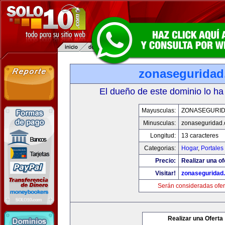
zonasegurida
El dueño de este dominio lo ha
Mayusculas:
ZONASEGURI
Minusculas:
zonaseguridad
Longitud:
13 caracteres
Categorias:
Hogar
,
Portales
Precio:
Realizar una of
Visitar!
zonaseguridad
Serán consideradas ofer
Realizar una Oferta