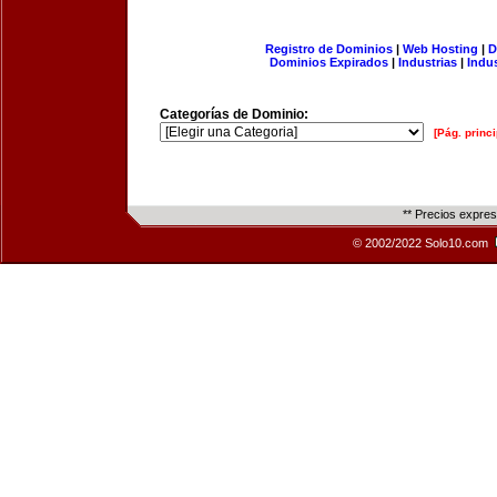
Registro de Dominios
|
Web Hosting
|
D
Dominios Expirados
|
Industrias
|
Indu
Categorías de Dominio:
[Pág. princi
** Precios expre
© 2002/2022 Solo10.com