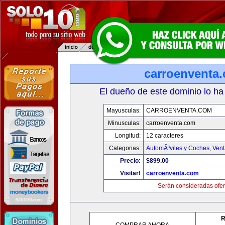
carroenventa
El dueño de este dominio lo ha
Mayusculas:
CARROENVENTA.COM
Minusculas:
carroenventa.com
Longitud:
12 caracteres
Categorias:
AutomÃ³viles y Coches
,
Vent
Precio:
$899.00
Visitar!
carroenventa.com
Serán consideradas ofer
R