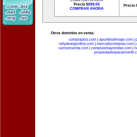
COMPRAR AHORA
Precio $
899.00
Precio 
COMPRAR AHORA
Otros dominios en venta:
compraplus.com
|
apuntesdeviaje.com
|
rallydeargentina.com
|
mercadocompras.com
|
carroenventa.com
|
comprasmayoristas.com
|
n
propiedadesparainvertir.