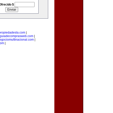
Ofrecido $
propiedadesla.com
|
guiadecomprasweb.com
|
egociomultinacional.com
|
com
|