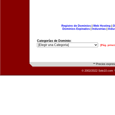
Registro de Dominios
|
Web Hosting
|
D
Dominios Expirados
|
Industrias
|
Indu
Categorías de Dominio:
[Pág. princi
** Precios expre
© 2002/2022 Solo10.com