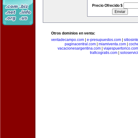
Precio Ofrecido $
Otros dominios en venta:
ventadecampo.com
|
e-presupuestos.com
|
sitiosin
paginacentral.com
|
miamiventa.com
|
coch
vacacionesargentina.com
|
viajespuertorico.co
traficogratis.com
|
soloservic