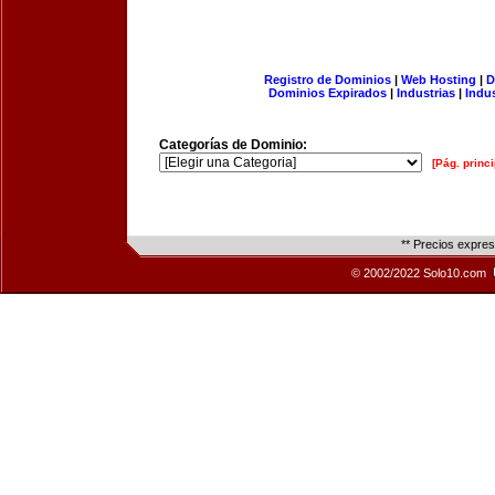
Registro de Dominios
|
Web Hosting
|
D
Dominios Expirados
|
Industrias
|
Indu
Categorías de Dominio:
[Pág. princi
** Precios expre
© 2002/2022 Solo10.com