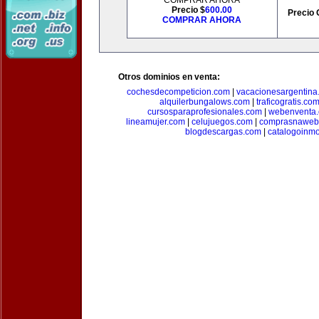
COMPRAR AHORA
Precio $
600.00
Precio 
COMPRAR AHORA
Otros dominios en venta:
cochesdecompeticion.com
|
vacacionesargentina
alquilerbungalows.com
|
traficogratis.co
cursosparaprofesionales.com
|
webenventa
lineamujer.com
|
celujuegos.com
|
comprasnaweb
blogdescargas.com
|
catalogoinmo