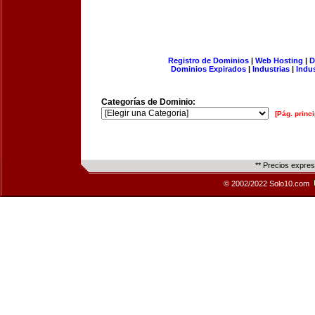
Registro de Dominios
|
Web Hosting
|
D
Dominios Expirados
|
Industrias
|
Indu
Categorías de Dominio:
[Pág. princi
** Precios expre
© 2002/2022 Solo10.com