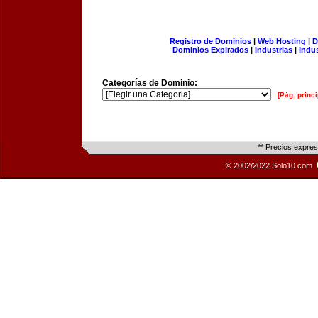
Registro de Dominios
|
Web Hosting
|
D
Dominios Expirados
|
Industrias
|
Indu
Categorías de Dominio:
[Pág. princi
** Precios expre
© 2002/2022 Solo10.com