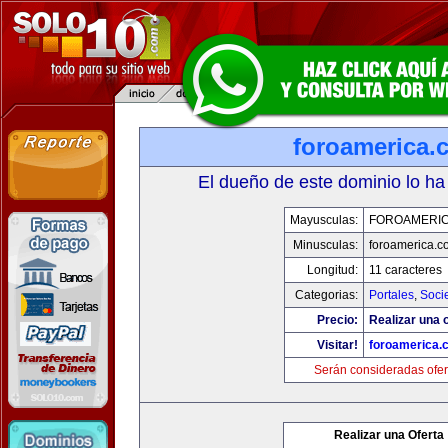
foroamerica.
El dueño de este dominio lo ha
Mayusculas:
FOROAMERI
Minusculas:
foroamerica.c
Longitud:
11 caracteres
Categorias:
Portales
,
Soci
Precio:
Realizar una o
Visitar!
foroamerica.
Serán consideradas ofer
Realizar una Oferta