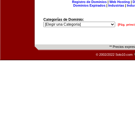
Registro de Dominios
|
Web Hosting
|
D
Dominios Expirados
|
Industrias
|
Indu
Categorías de Dominio:
[Pág. princi
** Precios expre
© 2002/2022 Solo10.com