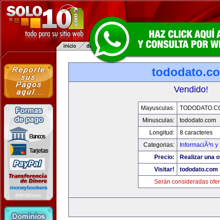
tododato.c
Vendido!
Mayusculas:
TODODATO.C
Minusculas:
tododato.com
Longitud:
8 caracteres
Categorias:
InformaciÃ³n y 
Precio:
Realizar una o
Visitar!
tododato.com
Serán consideradas ofer