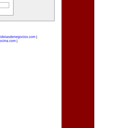
|
ideiasdenegocios.com
|
cocina.com
|