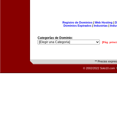
Registro de Dominios
|
Web Hosting
|
D
Dominios Expirados
|
Industrias
|
Indu
Categorías de Dominio:
[Pág. princi
** Precios expre
© 2002/2022 Solo10.com