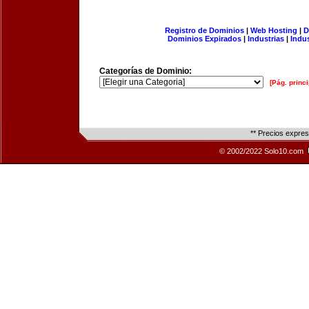
Registro de Dominios
|
Web Hosting
|
D
Dominios Expirados
|
Industrias
|
Indu
Categorías de Dominio:
[Pág. princi
** Precios expre
© 2002/2022 Solo10.com