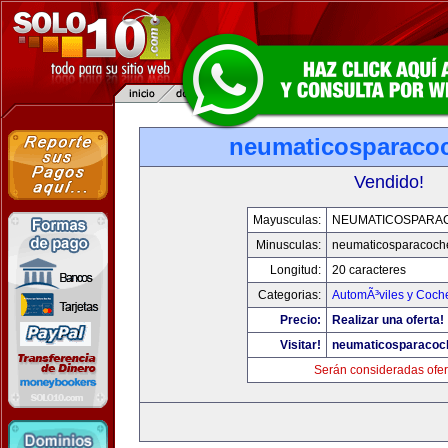
neumaticosparaco
Vendido!
Mayusculas:
NEUMATICOSPARA
Minusculas:
neumaticosparacoch
Longitud:
20 caracteres
Categorias:
AutomÃ³viles y Coch
Precio:
Realizar una oferta!
Visitar!
neumaticosparacoc
Serán consideradas ofer