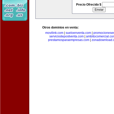
Precio Ofrecido $
Otros dominios en venta:
movilink.com
|
sueloenventa.com
|
promocionese
serviciodepostventa.com
|
ambitocomercial.co
prestamosparaempresas.com
|
zonadownload.