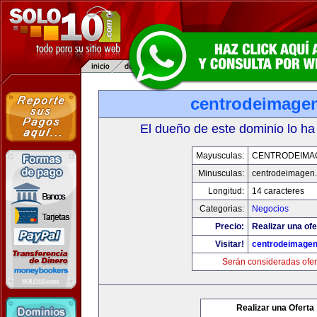
centrodeimage
El dueño de este dominio lo ha
Mayusculas:
CENTRODEIMA
Minusculas:
centrodeimagen
Longitud:
14 caracteres
Categorias:
Negocios
Precio:
Realizar una ofe
Visitar!
centrodeimage
Serán consideradas ofer
Realizar una Oferta