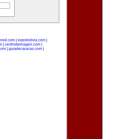
nred.com
|
expobolivia.com
|
m
|
centrodeimagen.com
|
com
|
guiadecaracas.com
|