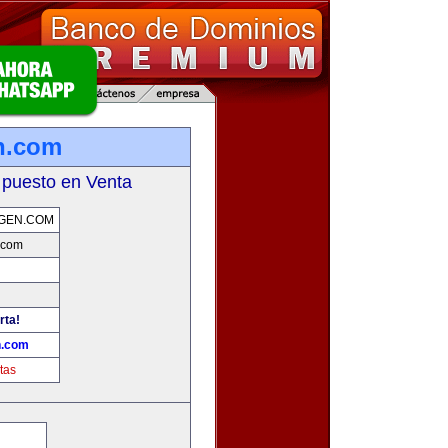
n.com
 puesto en Venta
GEN.COM
.com
rta!
n.com
tas