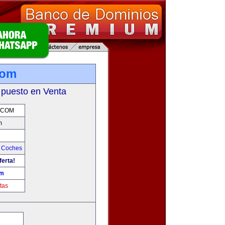
com
 puesto en Venta
.COM
m
y Coches
ferta!
om
tas