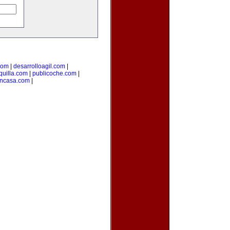
com
|
desarrolloagil.com
|
uilla.com
|
publicoche.com
|
encasa.com
|