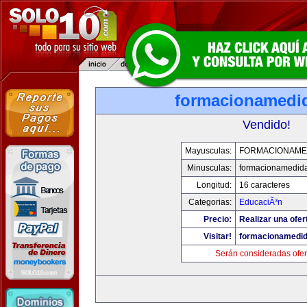
formacionamedi
Vendido!
Mayusculas:
FORMACIONAME
Minusculas:
formacionamedid
Longitud:
16 caracteres
Categorias:
EducaciÃ³n
Precio:
Realizar una ofer
Visitar!
formacionamedi
Serán consideradas ofer