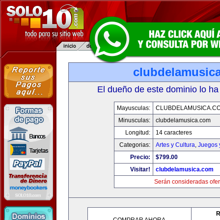
clubdelamusic
El dueño de este dominio lo ha
Mayusculas:
CLUBDELAMUSICA.C
Minusculas:
clubdelamusica.com
Longitud:
14 caracteres
Categorias:
Artes y Cultura
,
Juegos 
Precio:
$799.00
Visitar!
clubdelamusica.com
Serán consideradas ofer
R