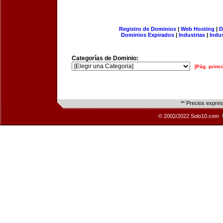
Registro de Dominios
|
Web Hosting
|
D
Dominios Expirados
|
Industrias
|
Indu
Categorías de Dominio:
[Pág. princi
** Precios expre
© 2002/2022 Solo10.com