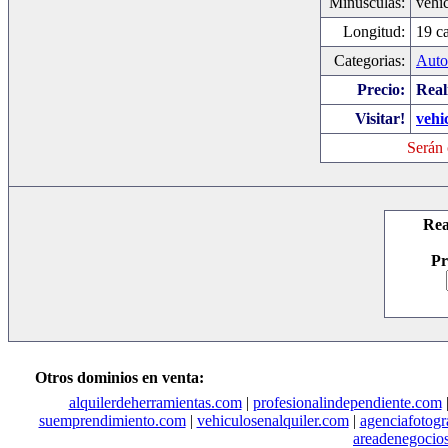
Minusculas:
vehi
Longitud:
19 ca
Categorias:
Auto
Precio:
Real
Visitar!
vehi
Serán 
Rea
Pr
Otros dominios en venta:
alquilerdeherramientas.com
|
profesionalindependiente.com
suemprendimiento.com
|
vehiculosenalquiler.com
|
agenciafotogr
areadenegocio