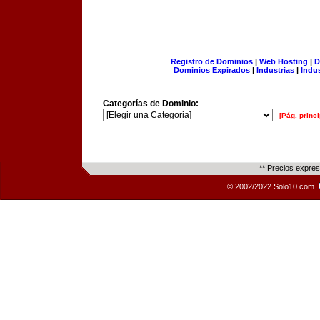
Registro de Dominios
|
Web Hosting
|
D
Dominios Expirados
|
Industrias
|
Indu
Categorías de Dominio:
[Pág. princi
** Precios expre
© 2002/2022 Solo10.com