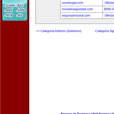
zonahogar.com
Oferta
zonadeseguridad.com
$990.
seguropersonal.com
Oferta
<< Categoria Anterior (Gobierno)
Categoria Sig
Registro de Dominios
|
Web Hosting
|
D