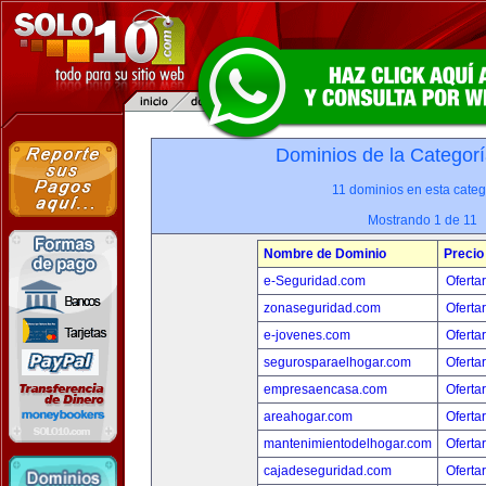
Dominios de la Categorí
11 dominios en esta categ
Mostrando 1 de 11
Nombre de Dominio
Precio
e-Seguridad.com
Oferta
zonaseguridad.com
Oferta
e-jovenes.com
Oferta
segurosparaelhogar.com
Oferta
empresaencasa.com
Oferta
areahogar.com
Oferta
mantenimientodelhogar.com
Oferta
cajadeseguridad.com
Oferta