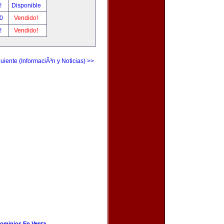
r!
Disponible
00
Vendido!
r!
Vendido!
uiente (InformaciÃ³n y Noticias) >>
ominios En Venta